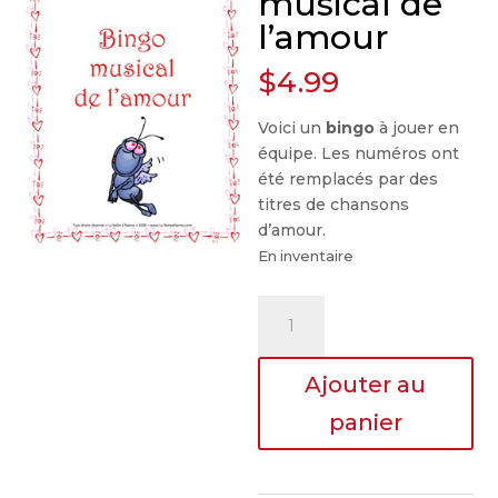
musical de
l’amour
$
4.99
Voici un
bingo
à jouer en
équipe. Les numéros ont
été remplacés par des
titres de chansons
d’amour.
En inventaire
quantité
de
Bingo
Ajouter au
musical
de
panier
l'amour