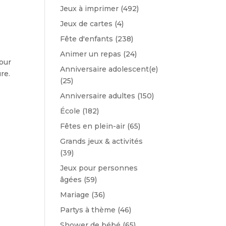
Jeux à imprimer
(492)
Jeux de cartes
(4)
Fête d'enfants
(238)
Animer un repas
(24)
pour
Anniversaire adolescent(e)
re.
(25)
Anniversaire adultes
(150)
École
(182)
Fêtes en plein-air
(65)
Grands jeux & activités
(39)
Jeux pour personnes
âgées
(59)
Mariage
(36)
Partys à thème
(46)
Shower de bébé
(65)