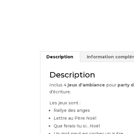
Description
Information complé
Description
Inclus 4
jeux d’ambiance
pour
party 
d’écriture.
Les jeux sont :
Rallye des anges
Lettre au Père Noël
Que ferais-tu si…Noël
Un mot peut en cacher un autre