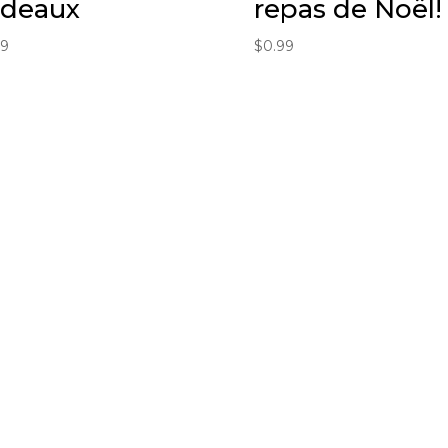
adeaux
repas de Noël!
99
$
0.99