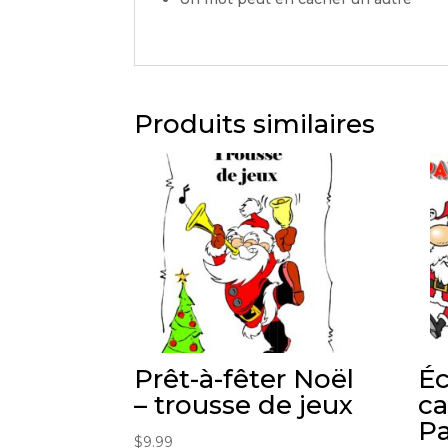
Produits similaires
Prêt-à-fêter Noël
É
– trousse de jeux
ca
Pa
$
9.99