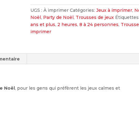
à-
fêter
UGS :
À imprimer
Catégories:
Jeux à imprimer
,
N
Noël
Noël
,
Party de Noël
,
Trousses de jeux
Étiquettes
-
ans et plus
,
2 heures
,
8 à 24 personnes
,
Trousse
trousse
imprimer
de
jeux
d'écriture
mentaire
de Noël
, pour les gens qui préfèrent les jeux calmes et