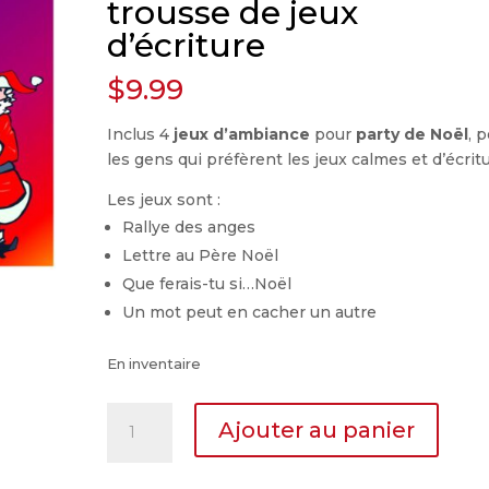
trousse de jeux
d’écriture
$
9.99
Inclus 4
jeux d’ambiance
pour
party de Noël
, 
les gens qui préfèrent les jeux calmes et d’écritu
Les jeux sont :
Rallye des anges
Lettre au Père Noël
Que ferais-tu si…Noël
Un mot peut en cacher un autre
En inventaire
quantité
Ajouter au panier
de
Prêt-