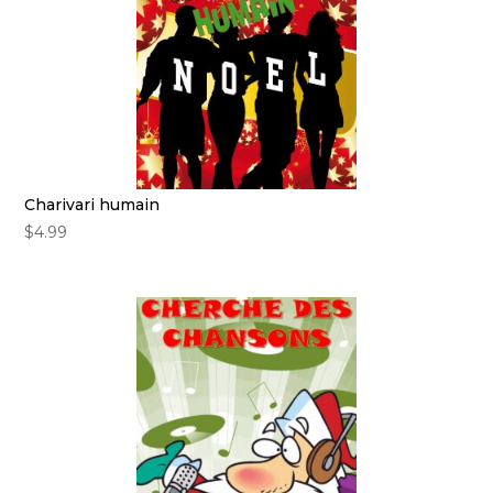
Charivari humain
$
4.99