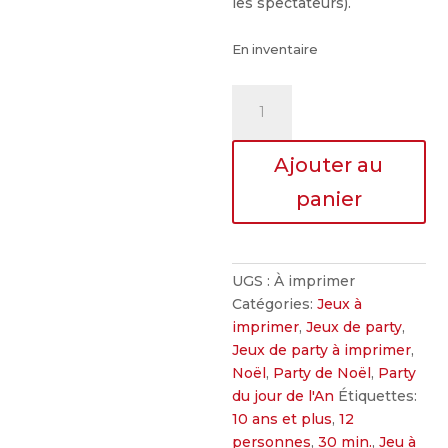
les spectateurs).
En inventaire
quantité
de
Charivari
Ajouter au
humain
panier
UGS :
À imprimer
Catégories:
Jeux à
imprimer
,
Jeux de party
,
Jeux de party à imprimer
,
Noël
,
Party de Noël
,
Party
du jour de l'An
Étiquettes:
10 ans et plus
,
12
personnes
,
30 min.
,
Jeu à