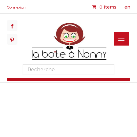
0 Items
en
Connexion