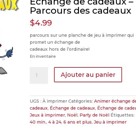
Échange de cadeaux –
Parcours des cadeaux
$
4.99
parcours sur une planche de jeu à imprimer qui
promet un échange de
cadeaux hors de l’ordinaire!
En inventaire
quantité
Ajouter au panier
de
Échange
de
cadeaux
UGS :
À imprimer
Catégories:
Animer échange d
-
cadeaux
,
Échange de cadeaux
,
Échange de cade
Parcours
Jeux à imprimer
,
Noël
,
Party de Noël
Étiquettes:
des
40 min.
,
4 à 24
,
6 ans et plus
,
Jeu à imprimer
cadeaux