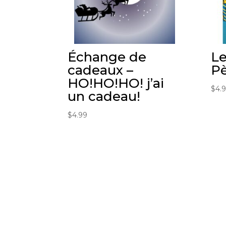
Échange de
L
cadeaux –
Pè
HO!HO!HO! j’ai
$
4.
un cadeau!
$
4.99