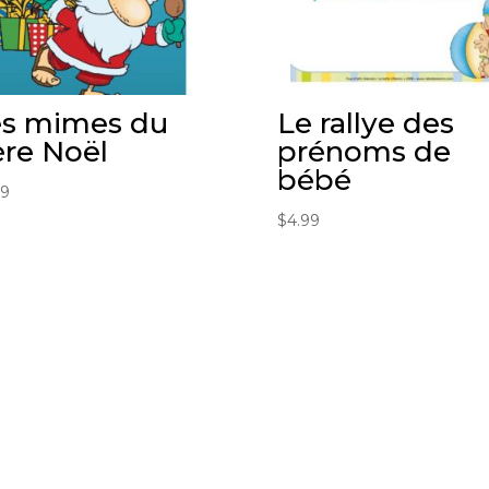
es mimes du
Le rallye des
re Noël
prénoms de
bébé
99
$
4.99