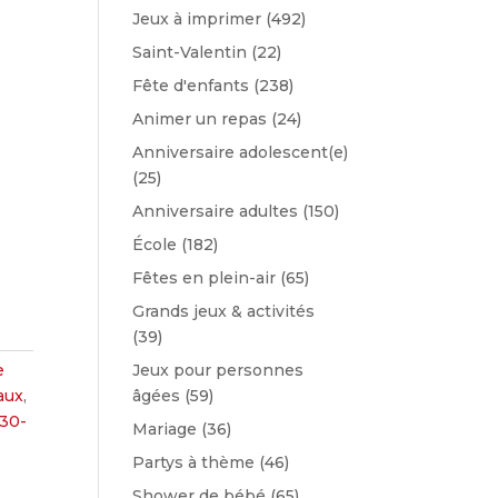
Jeux à imprimer
(492)
Saint-Valentin
(22)
Fête d'enfants
(238)
Animer un repas
(24)
Anniversaire adolescent(e)
(25)
Anniversaire adultes
(150)
École
(182)
Fêtes en plein-air
(65)
Grands jeux & activités
(39)
e
Jeux pour personnes
aux
,
âgées
(59)
30-
Mariage
(36)
Partys à thème
(46)
Shower de bébé
(65)