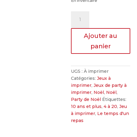
En inventaire
quantité
de
Repas
Ajouter au
animé
-
panier
Roue
d'animation
du
repas
UGS :
À imprimer
de
Catégories:
Jeux à
Noël!
imprimer
,
Jeux de party à
imprimer
,
Noël
,
Noël
,
Party de Noël
Étiquettes:
10 ans et plus
,
4 à 20
,
Jeu
à imprimer
,
Le temps d'un
repas