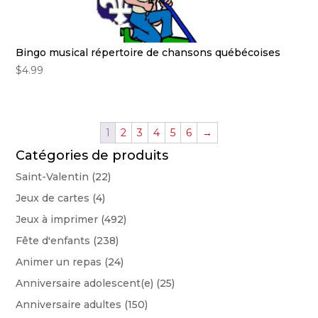
Bingo musical répertoire de chansons québécoises
$
4.99
1
2
3
4
5
6
→
Catégories de produits
Saint-Valentin
(22)
Jeux de cartes
(4)
Jeux à imprimer
(492)
Fête d'enfants
(238)
Animer un repas
(24)
Anniversaire adolescent(e)
(25)
Anniversaire adultes
(150)