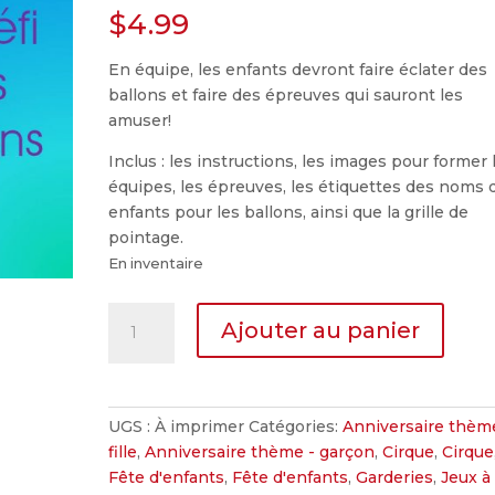
$
4.99
En équipe, les enfants devront faire éclater des
ballons et faire des épreuves qui sauront les
amuser!
Inclus : les instructions, les images pour former 
équipes, les épreuves, les étiquettes des noms 
enfants pour les ballons, ainsi que la grille de
pointage.
En inventaire
quantité
Ajouter au panier
de
Le
défi
des
UGS :
À imprimer
Catégories:
Anniversaire thèm
ballons
fille
,
Anniversaire thème - garçon
,
Cirque
,
Cirque
Fête d'enfants
,
Fête d'enfants
,
Garderies
,
Jeux à