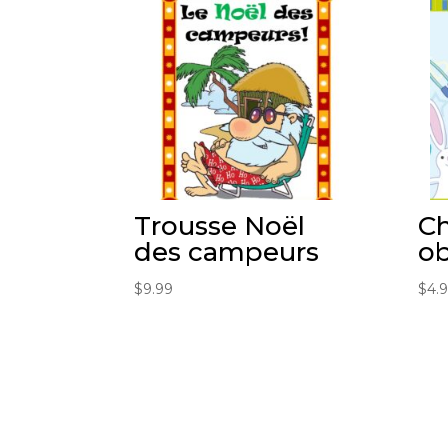
Trousse Noël
Ch
des campeurs
ob
$
9.99
$
4.