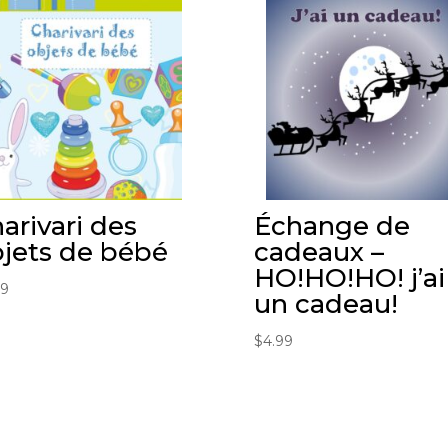
arivari des
Échange de
jets de bébé
cadeaux –
HO!HO!HO! j’ai
99
un cadeau!
$
4.99