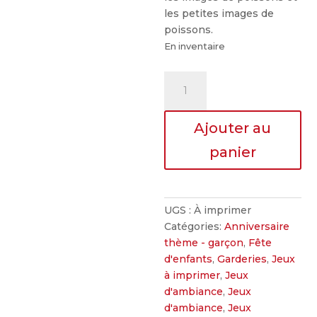
les petites images de
poissons.
En inventaire
quantité
de
Danser
Ajouter au
sur
les
panier
poissons
UGS :
À imprimer
Catégories:
Anniversaire
thème - garçon
,
Fête
d'enfants
,
Garderies
,
Jeux
à imprimer
,
Jeux
d'ambiance
,
Jeux
d'ambiance
,
Jeux