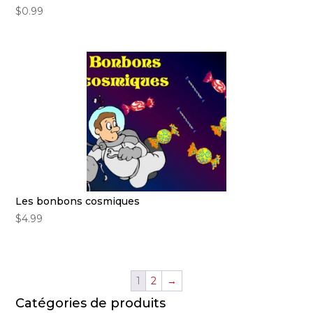
$
0.99
Les bonbons cosmiques
$
4.99
1
2
→
Catégories de produits