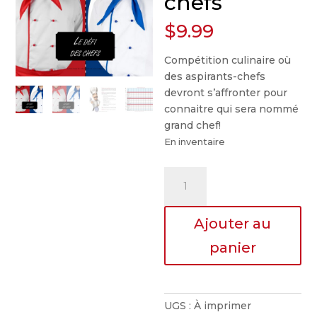
chefs
$
9.99
Compétition culinaire où
des aspirants-chefs
devront s’affronter pour
connaitre qui sera nommé
grand chef!
En inventaire
quantité
de
Défi
Ajouter au
des
chefs
panier
UGS :
À imprimer