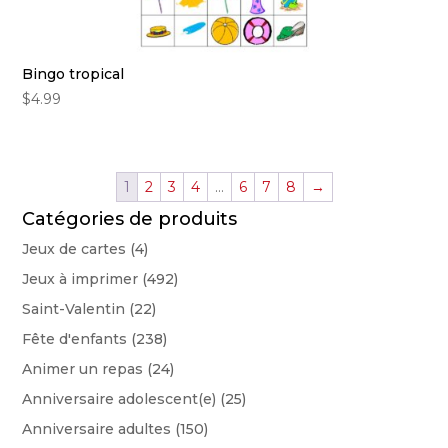
Bingo tropical
$
4.99
1
2
3
4
…
6
7
8
→
Catégories de produits
Jeux de cartes
(4)
Jeux à imprimer
(492)
Saint-Valentin
(22)
Fête d'enfants
(238)
Animer un repas
(24)
Anniversaire adolescent(e)
(25)
Anniversaire adultes
(150)