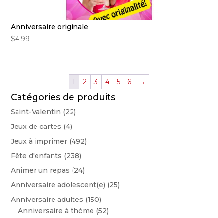
Anniversaire originale
$
4.99
1
2
3
4
5
6
→
Catégories de produits
Saint-Valentin
(22)
Jeux de cartes
(4)
Jeux à imprimer
(492)
Fête d'enfants
(238)
Animer un repas
(24)
Anniversaire adolescent(e)
(25)
Anniversaire adultes
(150)
Anniversaire à thème
(52)