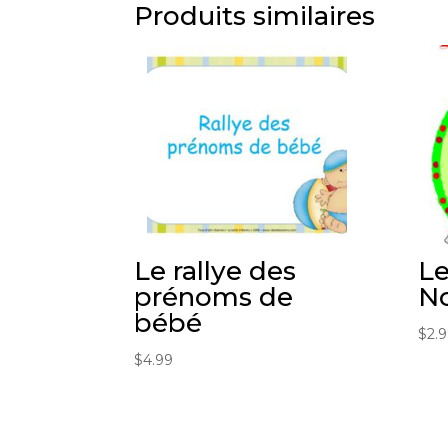
Produits similaires
Le rallye des
Le
prénoms de
N
bébé
$
2.
$
4.99