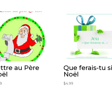
ttre au Père
Que ferais-tu s
oël
Noël
99
$
4.99