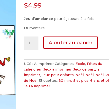
$
4.99
Jeu d’ambiance
pour 4 joueurs à la fois.
En inventaire
quantité
Ajouter au panier
de
Le
lutin
du
UGS :
À imprimer
Catégories:
École
,
Fêtes du
mois
calendrier
,
Jeux à imprimer
,
Jeux de party à
imprimer
,
Jeux pour enfants
,
Noël
,
Noël
,
Noël
,
P
de Noël
Étiquettes:
30 min.
,
5 et plus
,
6 ans et p
Jeu à imprimer