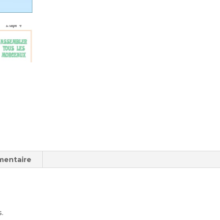
mentaire
s.