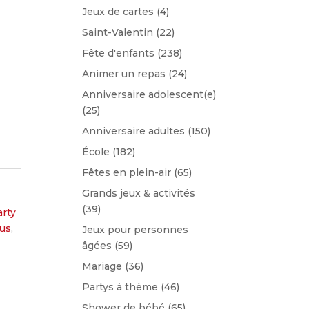
Jeux de cartes
(4)
Saint-Valentin
(22)
Fête d'enfants
(238)
Animer un repas
(24)
Anniversaire adolescent(e)
(25)
Anniversaire adultes
(150)
École
(182)
Fêtes en plein-air
(65)
Grands jeux & activités
(39)
arty
lus
,
Jeux pour personnes
âgées
(59)
Mariage
(36)
Partys à thème
(46)
Shower de bébé
(65)