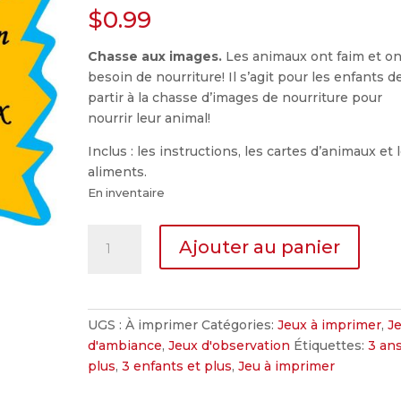
$
0.99
Chasse aux images.
Les animaux ont faim et on
besoin de nourriture! Il s’agit pour les enfants d
partir à la chasse d’images de nourriture pour
nourrir leur animal!
Inclus : les instructions, les cartes d’animaux et 
aliments.
En inventaire
quantité
Ajouter au panier
de
Le
festin
des
UGS :
À imprimer
Catégories:
Jeux à imprimer
,
J
animaux
d'ambiance
,
Jeux d'observation
Étiquettes:
3 ans
plus
,
3 enfants et plus
,
Jeu à imprimer