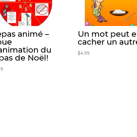
pas animé –
Un mot peut e
oue
cacher un autr
animation du
$
4.99
pas de Noël!
99