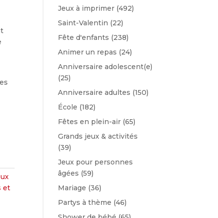
Jeux à imprimer
(492)
Saint-Valentin
(22)
t
Fête d'enfants
(238)
e
Animer un repas
(24)
Anniversaire adolescent(e)
(25)
les
Anniversaire adultes
(150)
École
(182)
Fêtes en plein-air
(65)
Grands jeux & activités
(39)
Jeux pour personnes
âgées
(59)
eux
 et
Mariage
(36)
Partys à thème
(46)
Shower de bébé
(65)