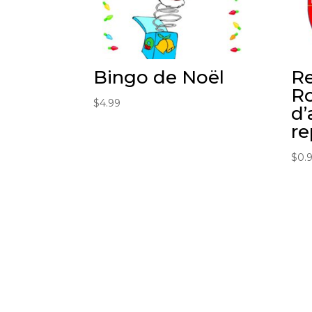
Bingo de Noël
Re
R
$
4.99
d’
re
$
0.