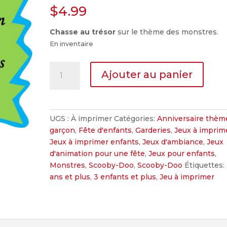
$
4.99
Chasse au trésor
sur le thème des monstres.
En inventaire
quantité
Ajouter au panier
de
Le
festin
des
UGS :
À imprimer
Catégories:
Anniversaire thèm
monstres
garçon
,
Fête d'enfants
,
Garderies
,
Jeux à imprim
Jeux à imprimer enfants
,
Jeux d'ambiance
,
Jeux
d'animation pour une fête
,
Jeux pour enfants
,
Monstres
,
Scooby-Doo
,
Scooby-Doo
Étiquettes:
ans et plus
,
3 enfants et plus
,
Jeu à imprimer