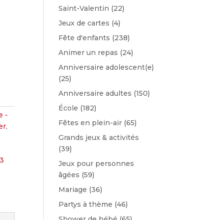
Saint-Valentin
(22)
Jeux de cartes
(4)
Fête d'enfants
(238)
Animer un repas
(24)
Anniversaire adolescent(e)
(25)
Anniversaire adultes
(150)
École
(182)
e -
Fêtes en plein-air
(65)
er
,
Grands jeux & activités
(39)
3
Jeux pour personnes
âgées
(59)
Mariage
(36)
Partys à thème
(46)
Shower de bébé
(65)