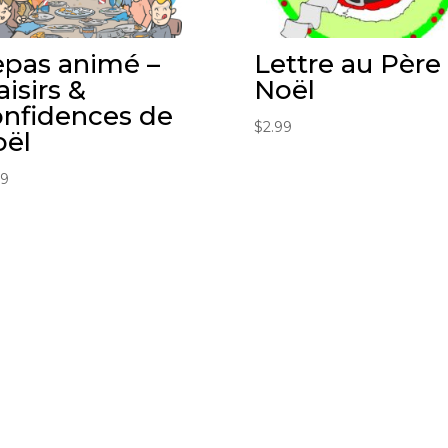
pas animé –
Lettre au Père
aisirs &
Noël
nfidences de
$
2.99
oël
99