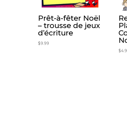
Prêt-à-fêter Noël
Re
– trousse de jeux
Pl
d’écriture
Co
N
$
9.99
$
4.