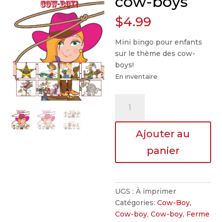
cow-boys
$
4.99
Mini bingo pour enfants
sur le thème des cow-
boys!
En inventaire
quantité
de
Bingo
Ajouter au
des
cow-
panier
boys
UGS :
À imprimer
Catégories:
Cow-Boy
,
Cow-boy
,
Cow-boy
,
Ferme