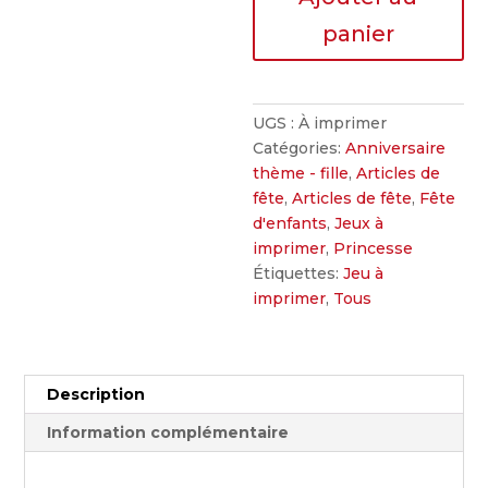
noms
panier
des
invités-
princesse
UGS :
À imprimer
Catégories:
Anniversaire
thème - fille
,
Articles de
fête
,
Articles de fête
,
Fête
d'enfants
,
Jeux à
imprimer
,
Princesse
Étiquettes:
Jeu à
imprimer
,
Tous
Description
Information complémentaire