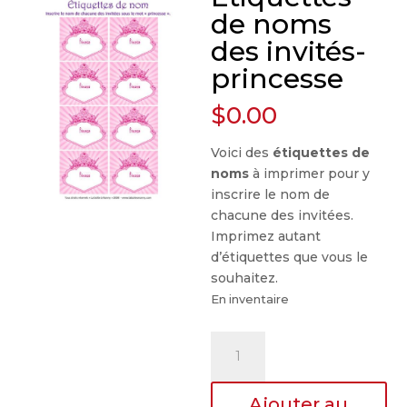
de noms
des invités-
princesse
$
0.00
Voici des
étiquettes de
noms
à imprimer pour y
inscrire le nom de
chacune des invitées.
Imprimez autant
d’étiquettes que vous le
souhaitez.
En inventaire
quantité
de
Étiquettes
Ajouter au
de