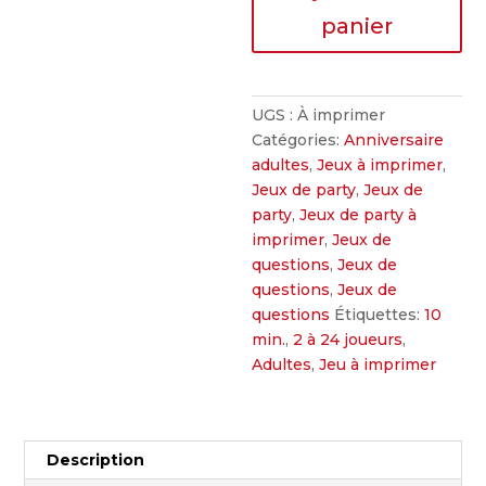
les
panier
vins
de
France
UGS :
À imprimer
Catégories:
Anniversaire
adultes
,
Jeux à imprimer
,
Jeux de party
,
Jeux de
party
,
Jeux de party à
imprimer
,
Jeux de
questions
,
Jeux de
questions
,
Jeux de
questions
Étiquettes:
10
min.
,
2 à 24 joueurs
,
Adultes
,
Jeu à imprimer
Description