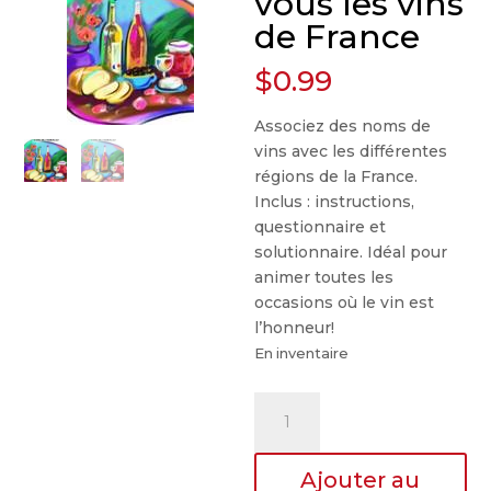
vous les vins
de France
$
0.99
Associez des noms de
vins avec les différentes
régions de la France.
Inclus : instructions,
questionnaire et
solutionnaire. Idéal pour
animer toutes les
occasions où le vin est
l’honneur!
En inventaire
quantité
de
Connaissez-
Ajouter au
vous