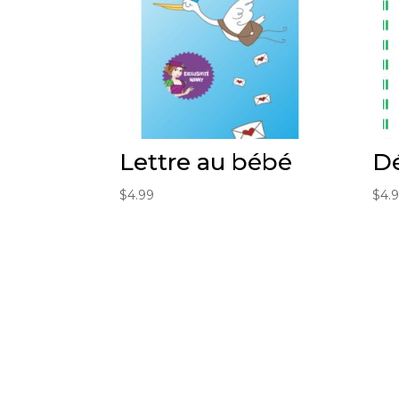
Lettre au bébé
Dé
$
4.99
$
4.