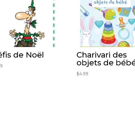
fis de Noël
Charivari des
objets de béb
99
$
4.99