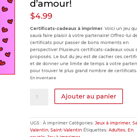
d’amour!
$
4.99
Certificats-cadeaux à imprimer
. Voici un jeu qu
saura faire plaisir à votre partenaire! Offrez-lui d
certificats pour passer de bons moments en
perspective! Plusieurs certificats-cadeaux vous 
proposés. Le but du jeu est de cacher ces certifi
et de donner une limite de temps à votre parten
pour trouver le plus grand nombre de certificats
En inventaire
quantité
Ajouter au panier
de
Chasse
aux
certificats
UGS :
À imprimer
Catégories:
Jeux à imprimer
,
Sa
d'amour!
Valentin
,
Saint-Valentin
Étiquettes:
Adultes
,
En