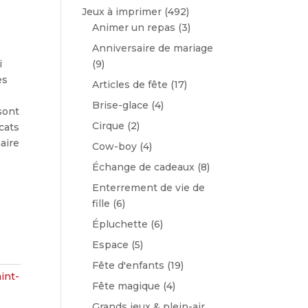
Jeux à imprimer
(492)
Animer un repas
(3)
Anniversaire de mariage
i
(9)
es
Articles de fête
(17)
Brise-glace
(4)
sont
Cirque
(2)
cats
aire
Cow-boy
(4)
.
Échange de cadeaux
(8)
Enterrement de vie de
fille
(6)
Épluchette
(6)
Espace
(5)
Fête d'enfants
(19)
int-
Fête magique
(4)
Grands jeux & plein-air