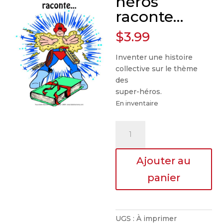
héros
raconte…
$
3.99
Inventer une histoire
collective sur le thème
des
super-héros.
En inventaire
quantité
de
Un
Ajouter au
super
héros
panier
raconte...
UGS :
À imprimer