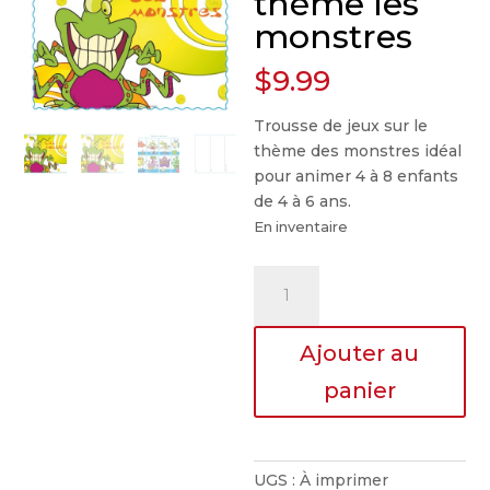
thème les
monstres
$
9.99
Trousse de jeux sur le
thème des monstres idéal
pour animer 4 à 8 enfants
de 4 à 6 ans.
En inventaire
quantité
de
Animation
Ajouter au
thème
les
panier
monstres
UGS :
À imprimer