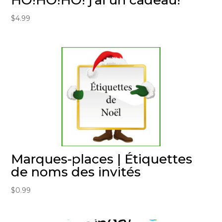
HO!HO!HO! j’ai un cadeau!
$
4.99
Marques-places | Étiquettes
de noms des invités
$
0.99