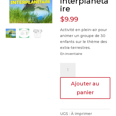
interplanéta
ire
$
9.99
Activité en plein-air pour
animer un groupe de 30
enfants sur le thème des
extra-terrestres.
En inventaire
quantité
de
Mission
Ajouter au
interplanétaire
panier
UGS :
À imprimer