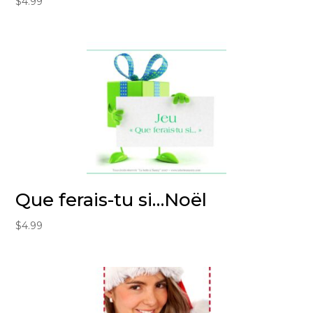
$
4.99
Que ferais-tu si…Noël
$
4.99