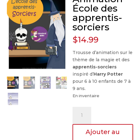
École des
apprentis-
sorciers
$
14.99
Trousse d’animation sur le
thème de la magie et des
apprentis-sorciers
inspiré d’
Harry Potter
pour 6 à 10 enfants de 7 à
9 ans.
En inventaire
quantité
de
Animation
Ajouter au
-
École