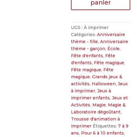
panier
des
apprentis-
sorciers
UGS :
À imprimer
Catégories:
Anniversaire
thème - fille
,
Anniversaire
thème - garçon
,
École
,
Fête d'enfants
,
Fête
d'enfants
,
Fête magique
,
Fête magique
,
Fête
magique
,
Grands jeux &
activités
,
Halloween
,
Jeux
à imprimer
,
Jeux à
imprimer enfants
,
Jeux et
Activités
,
Magie
,
Magie &
Laboratoire dégoûtant
,
Trousse d'animation à
imprimer
Étiquettes:
7 à 9
ans
,
Pour 6 à 10 enfants
,