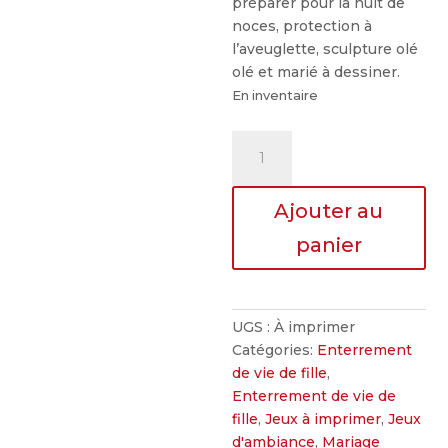
préparer pour la nuit de
noces, protection à
l’aveuglette, sculpture olé
olé et marié à dessiner.
En inventaire
quantité
de
4
Ajouter au
petits
jeux
panier
pour
enterrement
de
vie
UGS :
À imprimer
de
Catégories:
Enterrement
fille
de vie de fille
,
Enterrement de vie de
fille
,
Jeux à imprimer
,
Jeux
d'ambiance
,
Mariage