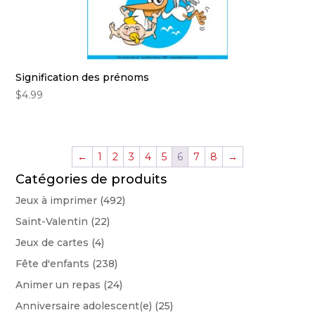
Signification des prénoms
$
4.99
←
1
2
3
4
5
6
7
8
→
Catégories de produits
Jeux à imprimer
(492)
Saint-Valentin
(22)
Jeux de cartes
(4)
Fête d'enfants
(238)
Animer un repas
(24)
Anniversaire adolescent(e)
(25)