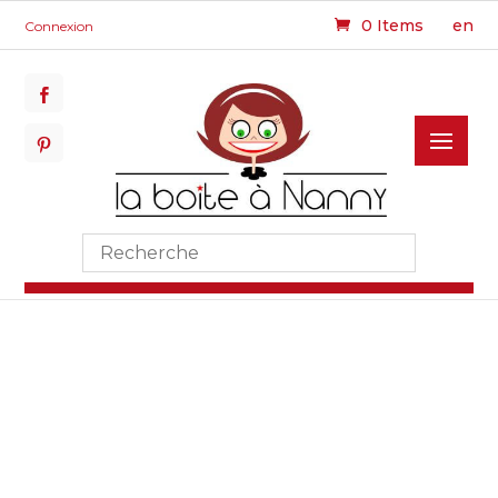
0 Items
en
Connexion