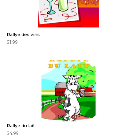
Rallye des vins
$
1.99
Rallye du lait
$
4.99