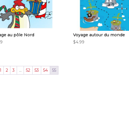
age au pôle Nord
Voyage autour du monde
99
$
4.99
1
2
3
…
52
53
54
55