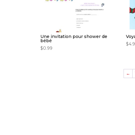
Une invitation pour shower de
Voy
bébé
$
4.
$
0.99
←