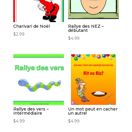
Charivari de Noël
Rallye des NEZ –
débutant
$
2.99
$
4.99
Rallye des vers –
Un mot peut en cacher
intermédiaire
un autre!
$
4.99
$
4.99