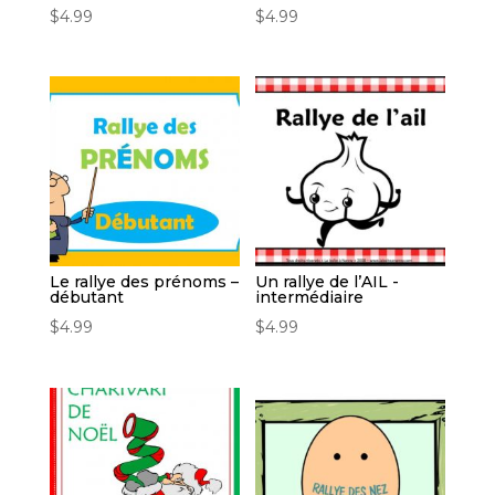
$
4.99
$
4.99
Le rallye des prénoms –
Un rallye de l’AIL -
débutant
intermédiaire
$
4.99
$
4.99