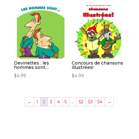
Devinettes : les
Concours de chansons
hommes sont…
illustrées!
$
4.99
$
4.99
←
1
2
3
4
5
…
52
53
54
→