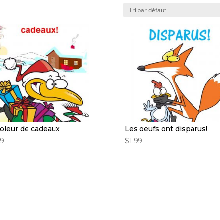
voleur de cadeaux
Les oeufs ont disparus!
99
$
1.99