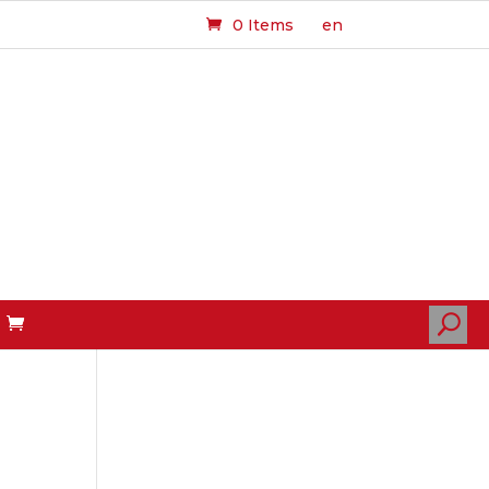
0 Items
en
U