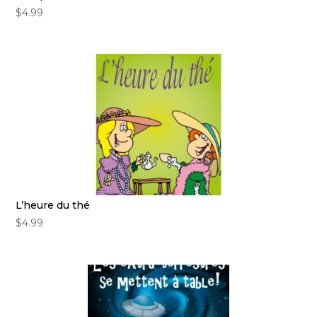
$
4.99
L’heure du thé
$
4.99